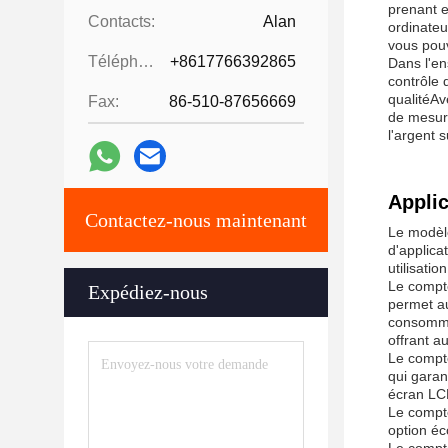
prenant 
Contacts:
Alan
ordinate
vous pouv
Téléphone:
+8617766392865
Dans l'en
contrôle 
qualitéAv
Fax:
86-510-87656669
de mesur
l'argent s
Applic
Contactez-nous maintenant
Le modèle
d'applica
utilisati
Le compte
Expédiez-nous
permet au
consomma
offrant a
Le compt
qui garan
écran LCD
Le compte
option éc