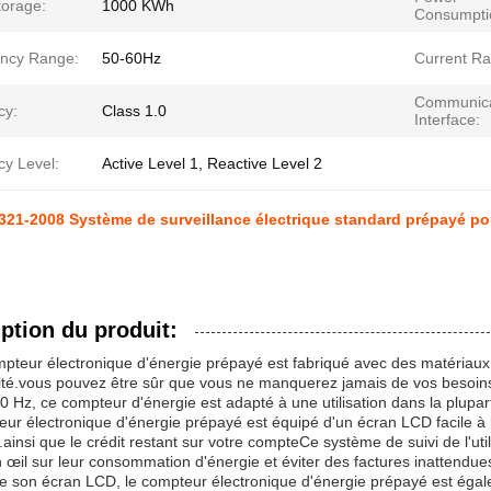
torage:
1000 KWh
Consumpti
ncy Range:
50-60Hz
Current Ra
Communica
cy:
Class 1.0
Interface:
cy Level:
Active Level 1, Reactive Level 2
21-2008 Système de surveillance électrique standard prépayé pou
ption du produit:
pteur électronique d'énergie prépayé est fabriqué avec des matériaux d
lité.vous pouvez être sûr que vous ne manquerez jamais de vos besoi
0 Hz, ce compteur d'énergie est adapté à une utilisation dans la plup
ur électronique d'énergie prépayé est équipé d'un écran LCD facile à li
ainsi que le crédit restant sur votre compteCe système de suivi de l'utili
 œil sur leur consommation d'énergie et éviter des factures inattendue
e son écran LCD, le compteur électronique d'énergie prépayé est égal