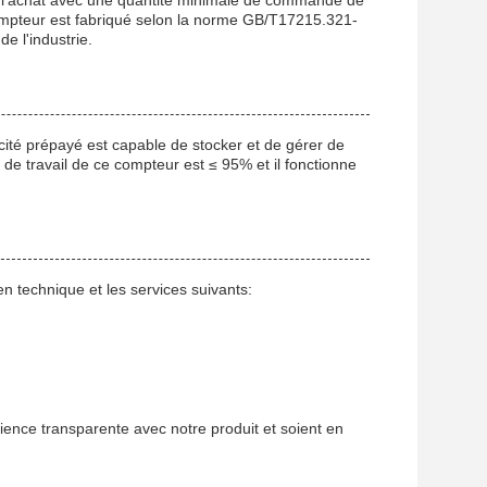
 l'achat avec une quantité minimale de commande de
ompteur est fabriqué selon la norme GB/T17215.321-
e l'industrie.
ité prépayé est capable de stocker et de gérer de
 de travail de ce compteur est ≤ 95% et il fonctionne
n technique et les services suivants:
ience transparente avec notre produit et soient en