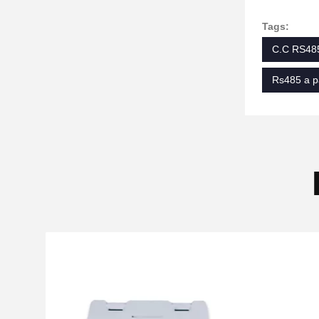
Tags:
C.C RS485
Rs485 a p