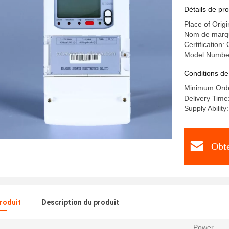
de la con
Détails de pro
Place of Origi
Nom de marqu
Certification:
Model Numbe
Conditions de
Minimum Orde
Delivery Time
Supply Abilit
Obte
produit
Description du produit
Power