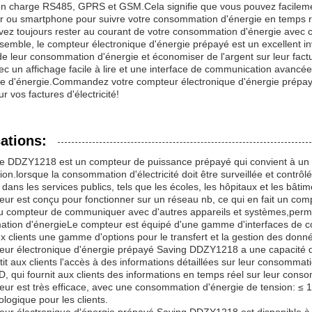
en charge RS485, GPRS et GSM.Cela signifie que vous pouvez facileme
ur ou smartphone pour suivre votre consommation d'énergie en temps 
ez toujours rester au courant de votre consommation d'énergie avec 
semble, le compteur électronique d'énergie prépayé est un excellent i
de leur consommation d'énergie et économiser de l'argent sur leur factu
ec un affichage facile à lire et une interface de communication avancé
e d'énergie.Commandez votre compteur électronique d'énergie prépa
ur vos factures d'électricité!
ations:
 DDZY1218 est un compteur de puissance prépayé qui convient à un la
tion.lorsque la consommation d'électricité doit être surveillée et cont
on dans les services publics, tels que les écoles, les hôpitaux et les bâ
ur est conçu pour fonctionner sur un réseau nb, ce qui en fait un compte
 compteur de communiquer avec d'autres appareils et systèmes,permetta
tion d'énergieLe compteur est équipé d'une gamme d'interfaces de 
ux clients une gamme d'options pour le transfert et la gestion des donn
eur électronique d'énergie prépayé Saving DDZY1218 a une capacité d
tit aux clients l'accès à des informations détaillées sur leur consomm
, qui fournit aux clients des informations en temps réel sur leur cons
ur est très efficace, avec une consommation d'énergie de tension: ≤ 1
ologique pour les clients.