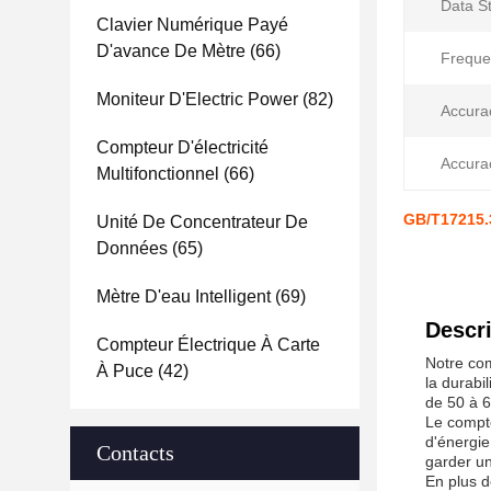
Data S
Clavier Numérique Payé
D'avance De Mètre
(66)
Freque
Moniteur D'Electric Power
(82)
Accura
Compteur D'électricité
Accura
Multifonctionnel
(66)
GB/T17215.3
Unité De Concentrateur De
Données
(65)
Mètre D'eau Intelligent
(69)
Descri
Compteur Électrique À Carte
Notre com
À Puce
(42)
la durabi
de 50 à 6
Le compte
d'énergie.
Contacts
garder un
En plus d