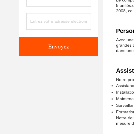
Le compt
5 unités.
2008, ce 
Person
Avec une 
grandes q
Envoyez
dans une
Assist
Notre pro
Assistanc
Installati
Maintenan
Surveilla
Formation
Notre équ
mesure d