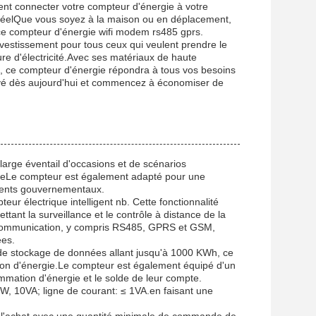
nt connecter votre compteur d'énergie à votre
réelQue vous soyez à la maison ou en déplacement,
ce compteur d'énergie wifi modem rs485 gprs.
nvestissement pour tous ceux qui veulent prendre le
re d'électricité.Avec ses matériaux de haute
e, ce compteur d'énergie répondra à tous vos besoins
yé dès aujourd'hui et commencez à économiser de
rge éventail d'occasions et de scénarios
rôléeLe compteur est également adapté pour une
timents gouvernementaux.
ur électrique intelligent nb. Cette fonctionnalité
nt la surveillance et le contrôle à distance de la
communication, y compris RS485, GPRS et GSM,
ées.
e stockage de données allant jusqu'à 1000 KWh, ce
ation d'énergie.Le compteur est également équipé d'un
ommation d'énergie et le solde de leur compte.
W, 10VA; ligne de courant: ≤ 1VA.en faisant une