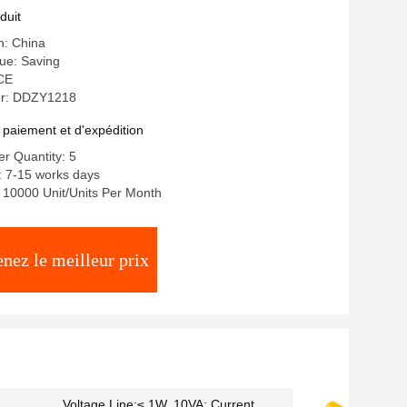
sommation d'énergie
duit
n: China
e: Saving
 CE
r: DDZY1218
 paiement et d'expédition
r Quantity: 5
: 7-15 works days
y: 10000 Unit/Units Per Month
nez le meilleur prix
Voltage Line:≤ 1W, 10VA; Current