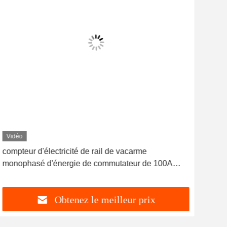
Vidéo
Vid
compteur d'électricité de rail de vacarme
L'OE
monophasé d'énergie de commutateur de 100A
vaca
NOTA: Wifi Smart 220V
élec
Obtenez le meilleur prix