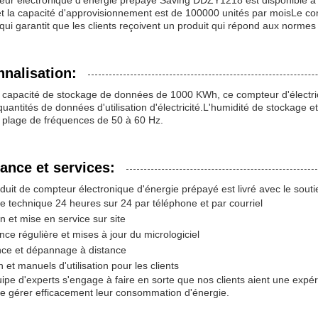
eur électronique d'énergie prépayé Saving DDZY1218 est disponible à
et la capacité d'approvisionnement est de 100000 unités par moisLe c
qui garantit que les clients reçoivent un produit qui répond aux normes d
nalisation:
capacité de stockage de données de 1000 KWh, ce compteur d'électric
uantités de données d'utilisation d'électricité.L'humidité de stockage et
 plage de fréquences de 50 à 60 Hz.
ance et services:
duit de compteur électronique d'énergie prépayé est livré avec le soutie
e technique 24 heures sur 24 par téléphone et par courriel
on et mise en service sur site
ce régulière et mises à jour du micrologiciel
nce et dépannage à distance
 et manuels d'utilisation pour les clients
ipe d'experts s'engage à faire en sorte que nos clients aient une expér
e gérer efficacement leur consommation d'énergie.