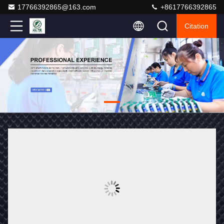
17766392865@163.com
+8617766392865
Citation