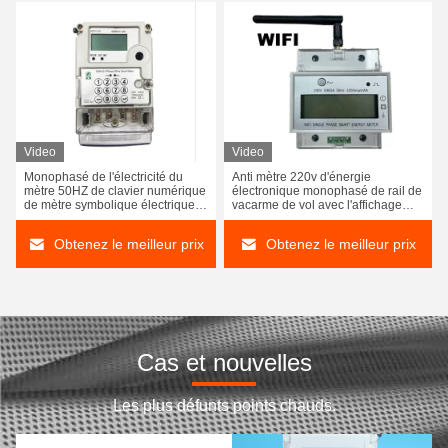
Video
Video
Monophasé de l'électricité du
Anti mètre 220v d'énergie
mètre 50HZ de clavier numérique
électronique monophasé de rail de
de mètre symbolique électrique
vacarme de vol avec l'affichage
blanc d'énergie à deux fils
d'affichage à cristaux liquides
Obtenez le meilleur prix
Obtenez le meilleur prix
Cas et nouvelles
Les plus défunts points chauds.