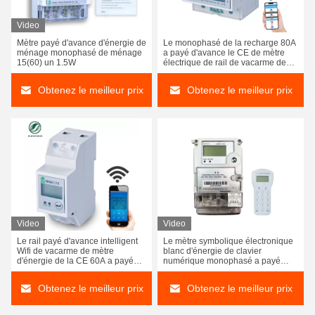
Video
Mètre payé d'avance d'énergie de
Le monophasé de la recharge 80A
ménage monophasé de ménage
a payé d'avance le CE de mètre
15(60) un 1.5W
électrique de rail de vacarme de
mètre d'énergie
Obtenez le meilleur prix
Obtenez le meilleur prix
Video
Video
Le rail payé d'avance intelligent
Le mètre symbolique électronique
Wifi de vacarme de mètre
blanc d'énergie de clavier
d'énergie de la CE 60A a payé
numérique monophasé a payé
d'avance l'électricité avec le
d'avance le CE RS485
système de contrôle
Obtenez le meilleur prix
Obtenez le meilleur prix