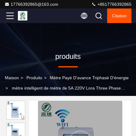
17766392865@163.com
+8617766392865
Citation
produits
Maison
>
Produits
>
Mètre Payé D'avance Triphasé D'énergie
>
mètre intelligent de mètre de 5A 220V Lora Three Phase
Prepaid Energy pour le paiement d'avance