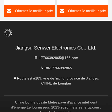
50Hz de mètre de
l'énergie 50Hz
Obtenez le meilleur prix
Obtenez le meilleur prix
l'électricité
6400imp/KWh
Jiangsu Senwei Electronics Co., Ltd.
17766392865@163.com
+8617766392865
Route est #189, ville de Yixing, province de Jiangsu,
CHINE de Longtan
Chine Bonne qualité Mètre payé d'avance intelligent
d'énergie Le fournisseur. 2023-2026 metersenergy.com .