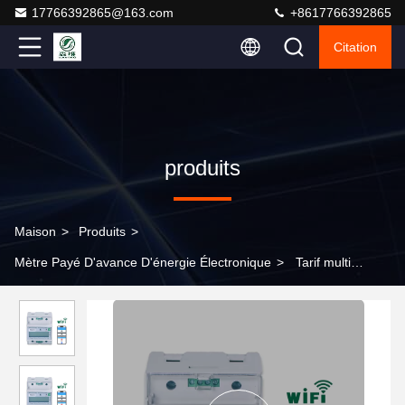
17766392865@163.com
+8617766392865
Citation
produits
Maison
>
Produits
>
Mètre Payé D'avance D'énergie Électronique
>
Tarif multi
monophasé de Digital de mètre intelligent sans fil du mètre
électrique NOTA: Wifi