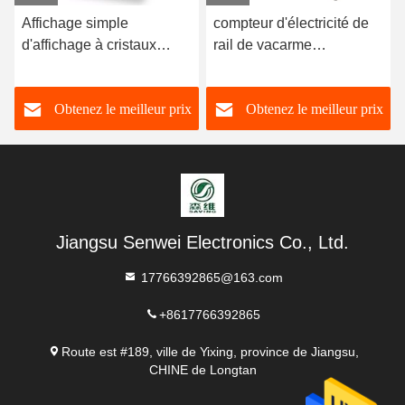
Affichage simple
compteur d'électricité de
d'affichage à cristaux
rail de vacarme
liquides de mètre payé
monophasé d'énergie de
d'avance par Digital
commutateur de 100A
Obtenez le meilleur prix
Obtenez le meilleur prix
d'énergie électronique de
NOTA: Wifi Smart 220V
3 phases avec GPRS
Jiangsu Senwei Electronics Co., Ltd.
17766392865@163.com
+8617766392865
Route est #189, ville de Yixing, province de Jiangsu,
CHINE de Longtan