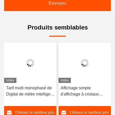
Envoyez
Produits semblables
Vidéo
Vidéo
Tarif multi monophasé de
Affichage simple
Digital de mètre intelligent
d'affichage à cristaux
sans fil du mètre
liquides de mètre payé
électrique NOTA: Wifi
d'avance par Digital
Obtenez le meilleur prix
Obtenez le meilleur prix
d'énergie électronique de