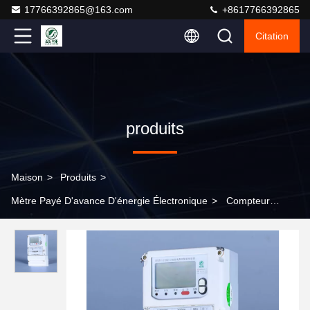
17766392865@163.com
+8617766392865
Citation
produits
Maison
>
Produits
>
Mètre Payé D'avance D'énergie Électronique
>
Compteur
d'électricité prépayé stockage et humidité de travail ≤ 95% pour
l'analyse de la consommation d'énergie