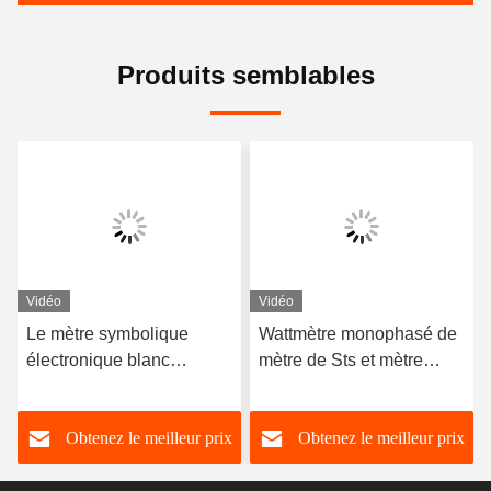
Produits semblables
Vidéo
Vidéo
Le mètre symbolique
Wattmètre monophasé de
électronique blanc
mètre de Sts et mètre
d'énergie de clavier
symboliques électriques
numérique monophasé a
sans fil 0.004Ib d'énergie
Obtenez le meilleur prix
Obtenez le meilleur prix
payé d'avance le CE
RS485