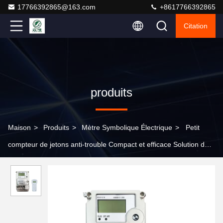
17766392865@163.com
+8617766392865
Citation
produits
Maison
>
Produits
>
Mètre Symbolique Électrique
>
Petit
compteur de jetons anti-trouble Compact et efficace Solution de
sécurité 198*112*71 mm