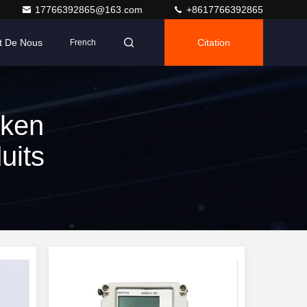
17766392865@163.com
+8617766392865
t De Nous
Citation
French
oken
uits