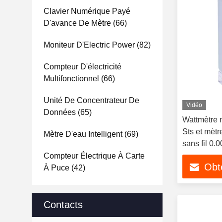
Clavier Numérique Payé
D'avance De Mètre
(66)
Moniteur D'Electric Power
(82)
Compteur D'électricité
Multifonctionnel
(66)
Unité De Concentrateur De
Vidéo
Données
(65)
Wattmètre 
Sts et mètr
Mètre D'eau Intelligent
(69)
sans fil 0.
Compteur Électrique À Carte
Obte
À Puce
(42)
Contacts