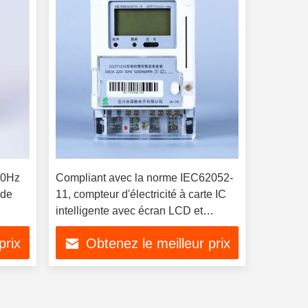
50Hz
Compliant avec la norme IEC62052-
 de
11, compteur d'électricité à carte IC
intelligente avec écran LCD et
fonctionnalité de lecture à distance
prix
Obtenez le meilleur prix
du compteur garantissant les
données énergétiques