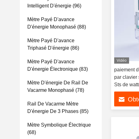
Intelligent D'énergie
(96)
Mètre Payé D'avance
D'énergie Monophasé
(88)
Mètre Payé D'avance
Triphasé D'énergie
(86)
Vidéo
Mètre Payé D'avance
D'énergie Électronique
(83)
paiement d
par clavier
Mètre D'énergie De Rail De
Sts de wat
Vacarme Monophasé
(78)
mètre 230
Obte
Rail De Vacarme Mètre
D'énergie De 3 Phases
(85)
Mètre Symbolique Électrique
(68)