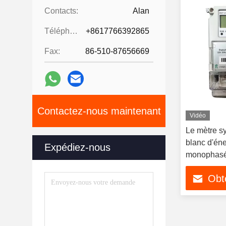
Contacts:
Alan
Téléphone:
+8617766392865
Fax:
86-510-87656669
Contactez-nous maintenant
Vidéo
Le mètre s
blanc d'én
Expédiez-nous
monophasé 
RS485
Obte