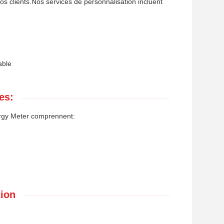
os clients.Nos services de personnalisation incluent
able
es:
nergy Meter comprennent:
tion