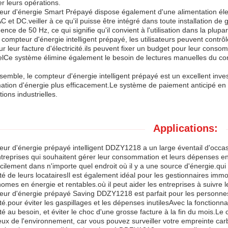
er leurs opérations.
ur d'énergie Smart Prépayé dispose également d'une alimentation élect
C et DC.veiller à ce qu'il puisse être intégré dans toute installation de
ence de 50 Hz, ce qui signifie qu'il convient à l'utilisation dans la plu
compteur d'énergie intelligent prépayé, les utilisateurs peuvent contr
sur leur facture d'électricité.ils peuvent fixer un budget pour leur cons
lCe système élimine également le besoin de lectures manuelles du com
semble, le compteur d'énergie intelligent prépayé est un excellent inve
ion d'énergie plus efficacement.Le système de paiement anticipé en fa
ations industrielles.
Applications:
ur d'énergie prépayé intelligent DDZY1218 a un large éventail d'occasi
ntreprises qui souhaitent gérer leur consommation et leurs dépenses en 
facilement dans n'importe quel endroit où il y a une source d'énergie.q
cité de leurs locatairesIl est également idéal pour les gestionnaires imm
omes en énergie et rentables.où il peut aider les entreprises à suivre
ur d'énergie prépayé Saving DDZY1218 est parfait pour les personnes 
cité.pour éviter les gaspillages et les dépenses inutilesAvec la fonction
cité au besoin, et éviter le choc d'une grosse facture à la fin du mois.
ux de l'environnement, car vous pouvez surveiller votre empreinte car