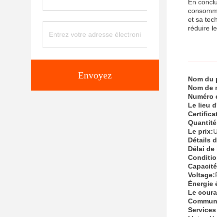
En conclu
consommat
et sa tec
réduire l
Envoyez
Nom du p
Nom de 
Numéro 
Le lieu d
Certifica
Quantit
Le prix:
U
Détails d
Délai de 
Conditio
Capacité
Voltage:
Énergie 
Le coura
Commun
Services