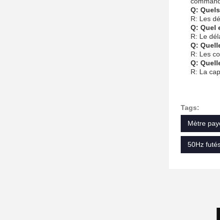
command
Q: Quels
R: Les dé
Q: Quel 
R: Le dél
Q: Quell
R: Les co
Q: Quell
R: La cap
Tags:
Mètre payé
50Hz futé