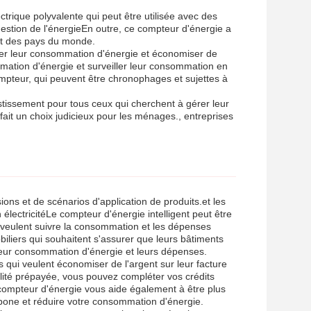
rique polyvalente qui peut être utilisée avec des
 gestion de l'énergieEn outre, ce compteur d'énergie a
part des pays du monde.
ôler leur consommation d'énergie et économiser de
ommation d'énergie et surveiller leur consommation en
pteur, qui peuvent être chronophages et sujettes à
stissement pour tous ceux qui cherchent à gérer leur
it un choix judicieux pour les ménages., entreprises
ons et de scénarios d'application de produits.et les
électricitéLe compteur d'énergie intelligent peut être
ui veulent suivre la consommation et les dépenses
obiliers qui souhaitent s'assurer que leurs bâtiments
 leur consommation d'énergie et leurs dépenses.
qui veulent économiser de l'argent sur leur facture
nalité prépayée, vous pouvez compléter vos crédits
Le compteur d'énergie vous aide également à être plus
bone et réduire votre consommation d'énergie.