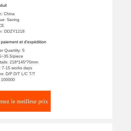
duit
n: China
e: Saving
 CE
r: DDZY1218
 paiement et d'expédition
r Quantity: 5
5~35.5/piece
tails: 218*145*70mm
: 7-15 works days
s: D/P D/T L/C T/T
y: 100000
nez le meilleur prix