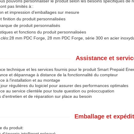
us pouvons personnaliser le produit selon les besoins spécifiques de n
ont pas limités à::
on et impression d'emballages sur mesure
t finition du produit personnalisées
marque de produit personnalisés
stiques et fonctions du produit personnalisées
clés:
28 mm PDC Forge, 28 mm PDC Forge, série 300 en acier inoxyd
Assistance et servic
nce technique et les services fournis pour le produit Smart Prepaid E
lance et dépannage à distance de la fonctionnalité du compteur
nce à l'installation et au montage
 jour régulières du logiciel pour assurer des performances optimales
nce au service clientèle pour toute question ou préoccupation
s d'entretien et de réparation sur place au besoin
Emballage et expédi
 du produit:
d'énergie intelligent prépayé