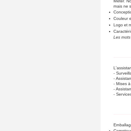
Meter. No
mais ne s
Concepti
Couleur e
Logo et 
Caractéri
Les mots 
L'assista
- Surveil
- Assista
- Mises à
- Assista
- Service
Emballage
Compteur 