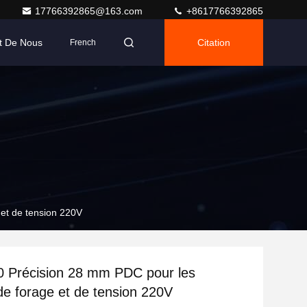
17766392865@163.com
+8617766392865
t De Nous
Citation
French
 et de tension 220V
0 Précision 28 mm PDC pour les
 de forage et de tension 220V