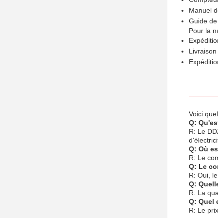
Manuel de 
Guide de l
Pour la n
Expéditio
Livraison
Expéditio
Voici que
Q: Qu'es
R: Le DDZ
d'électri
Q: Où es
R: Le co
Q: Le co
R: Oui, l
Q: Quell
R: La qua
Q: Quel 
R: Le pri