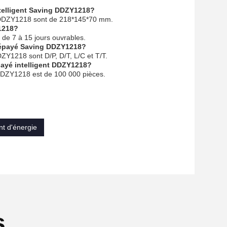
ntelligent Saving DDZY1218?
ng DDZY1218 sont de 218*145*70 mm.
Y1218?
 de 7 à 15 jours ouvrables.
prépayé Saving DDZY1218?
ZY1218 sont D/P, D/T, L/C et T/T.
payé intelligent DDZY1218?
 DDZY1218 est de 100 000 pièces.
nt d'énergie
s