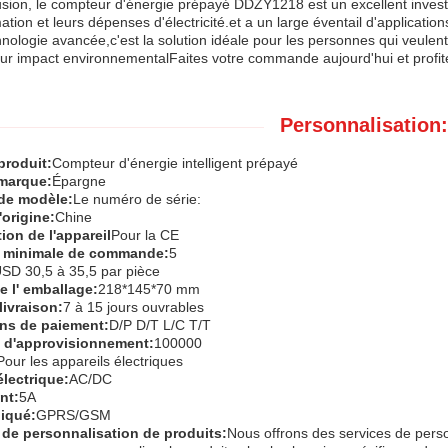
sion, le compteur d'énergie prépayé DDZY1218 est un excellent invest
ion et leurs dépenses d'électricité.et a un large éventail d'applicati
hnologie avancée,c'est la solution idéale pour les personnes qui veulent 
eur impact environnementalFaites votre commande aujourd'hui et profit
Personnalisation:
roduit:
Compteur d'énergie intelligent prépayé
marque:
Épargne
de modèle:
Le numéro de série:
'origine:
Chine
tion de l'appareil
Pour la CE
é minimale de commande:
5
SD 30,5 à 35,5 par pièce
e l' emballage:
218*145*70 mm
livraison:
7 à 15 jours ouvrables
ns de paiement:
D/P D/T L/C T/T
 d'approvisionnement:
100000
Pour les appareils électriques
électrique:
AC/DC
nt:
5A
iqué:
GPRS/GSM
 de personnalisation de produits:
Nous offrons des services de perso