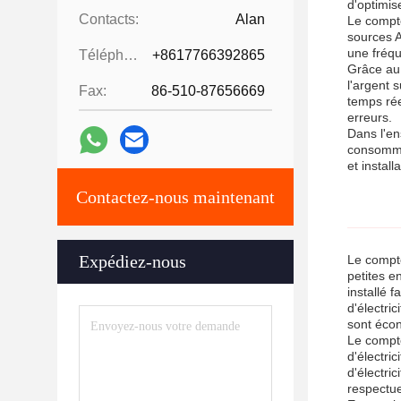
d'optimis
Contacts:
Alan
Le compte
sources A
une fréqu
Téléphone:
+8617766392865
Grâce au 
l'argent 
Fax:
86-510-87656669
temps rée
erreurs.
Dans l'en
consommat
et install
Contactez-nous maintenant
Expédiez-nous
Le compte
petites e
installé 
d'électri
sont écon
Le compte
d'électri
d'électri
respectue