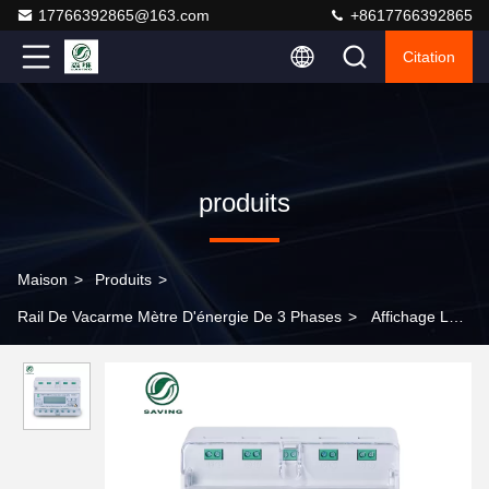
17766392865@163.com
+8617766392865
Citation
produits
Maison
>
Produits
>
Rail De Vacarme Mètre D'énergie De 3 Phases
>
Affichage LCD
Din Rail 3 phases, compteur d'énergie avec humidité ≤ 95% RH
et gamme de fréquences 50 Hz