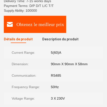
Delivery Time: 7-15 works days
Payment Terms: D/P D/T L/C T/T
Supply Ability: 100000
Obtenez le meilleur prix
Détails de produit
Description du produit
Current Range:
5(60)A
Dimension:
90mm X 90mm X 58mm
Communication:
RS485
Frequency Range:
50Hz
Voltage Range:
3 X 230V