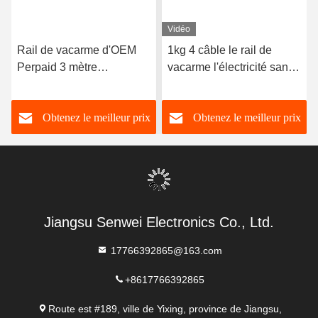
Vidéo
Rail de vacarme d'OEM
1kg 4 câble le rail de
Perpaid 3 mètre
vacarme l'électricité sans
multifonctionnel 50Hz de
fil 55C de Wifi Lorawan de
l'énergie de mètre
mètre d'énergie de 3
Obtenez le meilleur prix
Obtenez le meilleur prix
d'énergie de phase Rs485
phases
Jiangsu Senwei Electronics Co., Ltd.
17766392865@163.com
+8617766392865
Route est #189, ville de Yixing, province de Jiangsu,