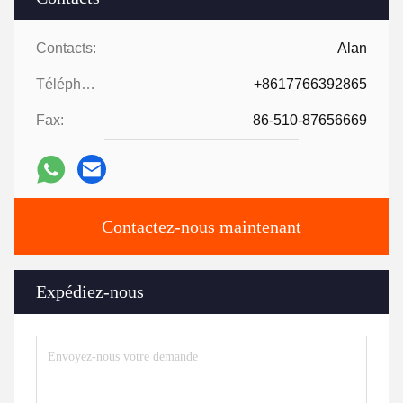
Contacts:
Alan
Téléphone:
+8617766392865
Fax:
86-510-87656669
Contactez-nous maintenant
Expédiez-nous