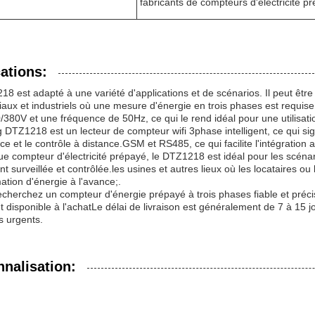
fabricants de compteurs d'électricité p
ations:
8 est adapté à une variété d'applications et de scénarios. Il peut être
ux et industriels où une mesure d'énergie en trois phases est requise
380V et une fréquence de 50Hz, ce qui le rend idéal pour une utilisati
 DTZ1218 est un lecteur de compteur wifi 3phase intelligent, ce qui sign
nce et le contrôle à distance.GSM et RS485, ce qui facilite l'intégration
ue compteur d'électricité prépayé, le DTZ1218 est idéal pour les scéna
nt surveillée et contrôlée.les usines et autres lieux où les locataires ou 
ion d'énergie à l'avance;.
echerchez un compteur d'énergie prépayé à trois phases fiable et précis
t disponible à l'achatLe délai de livraison est généralement de 7 à 15 j
ts urgents.
nalisation: