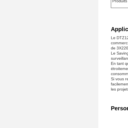
Produits
Applic
Le DTZ121
commercia
de 3X220/
Le Saving
surveilla
En tant q
étroiteme
consommat
Si vous r
facilemen
les proje
Person