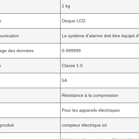
1 kg
e
Disque LCD
unication
Le système d'alarme doit être équipé 
kage des données
0-999999
n
Classe 1.0
5A
e
Résistance à la compression
Pour les appareils électriques
produit
compteur électrique iot