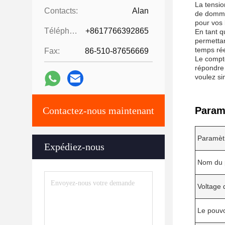
La tensio
Contacts:
Alan
de dommag
pour vos 
Téléphone:
+8617766392865
En tant q
permettan
temps rée
Fax:
86-510-87656669
Le compte
répondre 
voulez si
Contactez-nous maintenant
Param
Paramèt
Expédiez-nous
Nom du 
Voltage 
Le pouvo