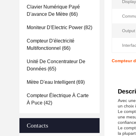
Display
Clavier Numérique Payé
D'avance De Mètre
(66)
Commun
Moniteur D'Electric Power
(82)
Output 
Compteur D'électricité
Interfa
Multifonctionnel
(66)
Compteur d'
Unité De Concentrateur De
Données
(65)
Mètre D'eau Intelligent
(69)
Descri
Compteur Électrique À Carte
Avec une 
À Puce
(42)
un choix 
Le compte
une mesur
confiance
Contacts
Le compte
la plupart