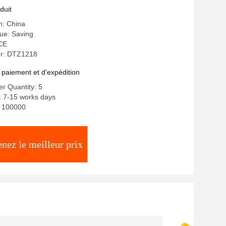
e
duit
n: China
e: Saving
 CE
r: DTZ1218
 paiement et d'expédition
r Quantity: 5
: 7-15 works days
y: 100000
nez le meilleur prix