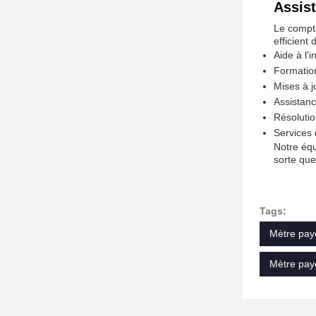
Assist
Le compte
efficient 
Aide à l'i
Formation
Mises à j
Assistanc
Résolutio
Services 
Notre équ
sorte que 
Tags:
Mètre pay
Mètre pay