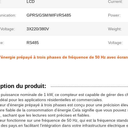
:
LCD
Current:
ication:
GPRS/GSM/WIFI/RS485
Power:
Voltage:
3X220/380V
Weight:
ce:
RS485
Voltage:
énergie prépayé à trois phases de fréquence de 50 Hz avec écra
ption du produit:
puissance nominale de 1 kW, ce compteur est capable de gérer des char
idéal pour les applications résidentielles et commerciales.
ur d'énergie prépayé à trois phases est conçu pour une précision élevé
e fiable de la consommation d'énergie.Cela signifie que vous pouvez 
, sachant que les lectures sont précises et fiables.
ur fonctionne sur une fréquence de 50 Hz, qui est la fréquence standar
 des pays.en facilitant l'intégration dans votre infrastructure électrique 