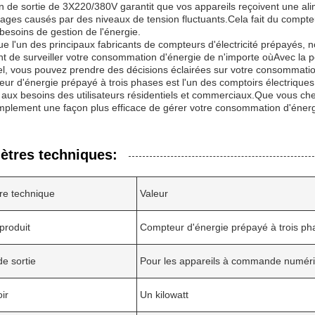
n de sortie de 3X220/380V garantit que vos appareils reçoivent une alim
es causés par des niveaux de tension fluctuants.Cela fait du compteu
besoins de gestion de l'énergie.
ue l'un des principaux fabricants de compteurs d'électricité prépayés,
t de surveiller votre consommation d'énergie de n'importe oùAvec la p
l, vous pouvez prendre des décisions éclairées sur votre consommation 
ur d'énergie prépayé à trois phases est l'un des comptoirs électriques
aux besoins des utilisateurs résidentiels et commerciaux.Que vous cher
mplement une façon plus efficace de gérer votre consommation d'énergie
ètres techniques:
re technique
Valeur
produit
Compteur d'énergie prépayé à trois ph
de sortie
Pour les appareils à commande numér
ir
Un kilowatt