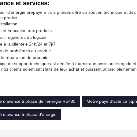
ance et services:
ur d'énergie prépayé à trois phases offre un soutien technique et des 
du produit.
nstallation
 et éducation aux produits
our régulières du logiciel
e à la clientèle 24h/24 et 7j/7
n de problèmes du produit
de réparation de produits
ipe de support technique est dédiée à fournir une assistance rapide et
nos clients soient satisfaits de leur achat et puissent utiliser pleinemen
é d'avance triphasé de l'énergie RS485
Mètre payé d'avance triph
é d'avance triphasé d'énergie