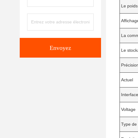
Le poids
Affichag
La comm
Envoyez
Le stoc
Précisio
Actuel
Interfac
Voltage
Type de 