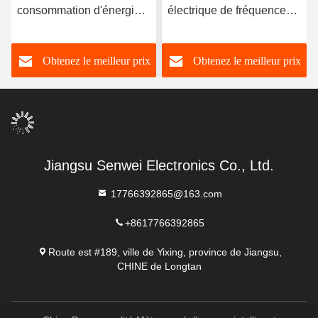
consommation d'énergie
électrique de fréquence
intelligent avec fréquence
50/60Hz avec interface
50/60 Hz
USB et communication
Obtenez le meilleur prix
Obtenez le meilleur prix
Modbus RS485
Jiangsu Senwei Electronics Co., Ltd.
17766392865@163.com
+8617766392865
Route est #189, ville de Yixing, province de Jiangsu,
CHINE de Longtan