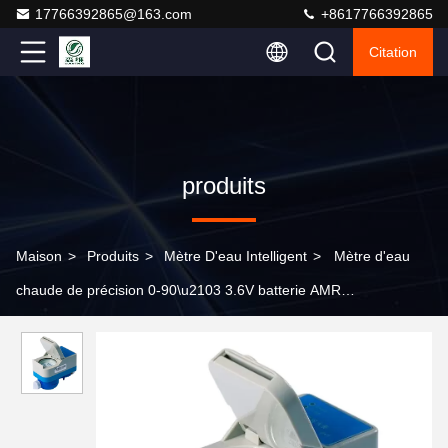
17766392865@163.com
+8617766392865
Citation
produits
Maison
>
Produits
>
Mètre D'eau Intelligent
>
Mètre d'eau
chaude de précision 0-90\u2103 3.6V batterie AMR
0\u2103~40\u2103 IP68