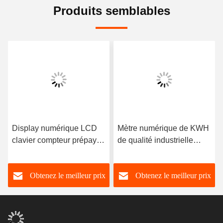
Produits semblables
Display numérique LCD
Mètre numérique de KWH
clavier compteur prépayé
de qualité industrielle
avec 4x4 taille du clavier
avec une plage de
et source d'alimentation
température de -20 à 70
Obtenez le meilleur prix
Obtenez le meilleur prix
électrique
°C