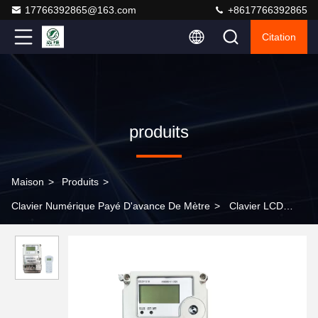
17766392865@163.com
+8617766392865
Citation
produits
Maison
>
Produits
>
Clavier Numérique Payé D'avance De Mètre
>
Clavier LCD
électrique en plastique prépayé avec certification CE et RoHS