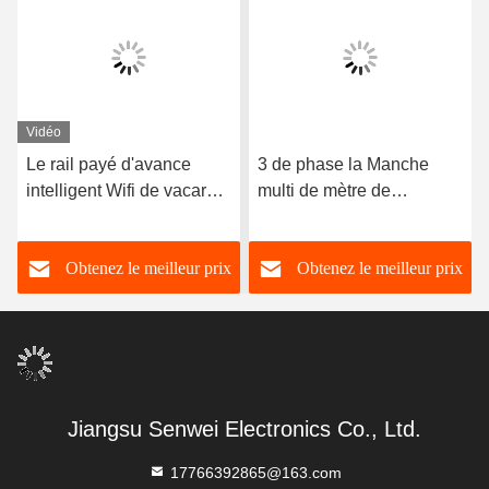
Vidéo
Le rail payé d'avance
3 de phase la Manche
intelligent Wifi de vacarme
multi de mètre de
de mètre d'énergie de la
paiement pré d'affichage à
CE 60A a payé d'avance
cristaux liquides d'énergie
Obtenez le meilleur prix
Obtenez le meilleur prix
l'électricité avec le
de fil futé du mètre 100A
système de contrôle
80A 4
Jiangsu Senwei Electronics Co., Ltd.
17766392865@163.com