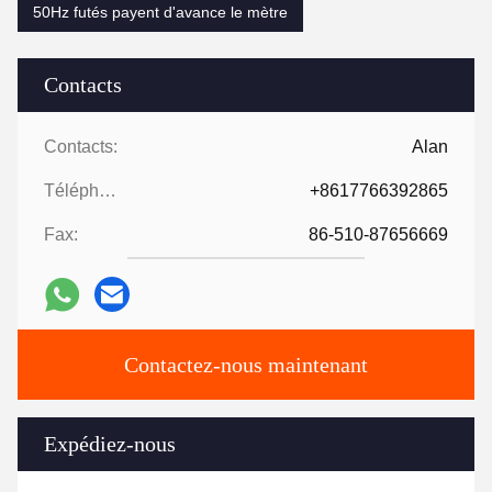
50Hz futés payent d'avance le mètre
Contacts
Contacts:
Alan
Téléphone:
+8617766392865
Fax:
86-510-87656669
Contactez-nous maintenant
Expédiez-nous