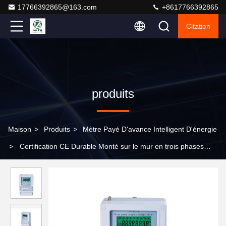
17766392865@163.com
+8617766392865
Citation
produits
Maison
>
Produits
>
Mètre Payé D'avance Intelligent D'énergie
>
Certification CE Durable Monté sur le mur en trois phases
Multifonctionnel Wifi Smart Kwh Compteur électronique d'énergie