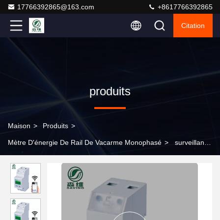
17766392865@163.com
+8617766392865
Citation
produits
Maison
>
Produits
>
Mètre D'énergie De Rail De Vacarme Monophasé
>
surveillance
de l'alimentation monophasé de câblage direct de mètre
d'énergie de rail de vacarme monophasé de 2P 60A