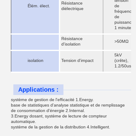
tension
Résistance
Élém. élect.
de
diélectrique
fréquence
de
puissance
1 minute
Résistance
>50MΩ
d'isolation
5kV
isolation
Tension d'impact
(crête),
1.2/50us
Applications :
système de gestion de l'efficacité 1.Energy.
base de statistiques d'analyse statistique et de remplissage
de consommation d'énergie 2.Internal.
3.Energy dosant, système de lecture de compteur
automatique.
système de la gestion de la distribution 4.Intelligent.