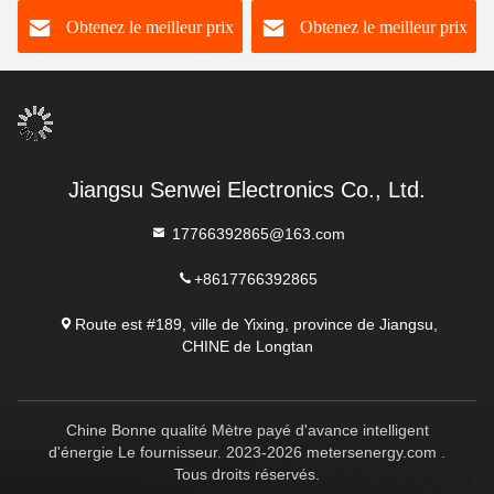
vacarme monophasé de
du gigaoctet T17215 pour
Obtenez le meilleur prix
Obtenez le meilleur prix
C.C à 260VAC
la pile de remplissage de
véhicule de New Energy
Jiangsu Senwei Electronics Co., Ltd.
17766392865@163.com
+8617766392865
Route est #189, ville de Yixing, province de Jiangsu,
CHINE de Longtan
Chine Bonne qualité Mètre payé d'avance intelligent
d'énergie Le fournisseur. 2023-2026 metersenergy.com .
Tous droits réservés.