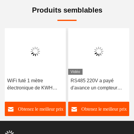
Produits semblables
Vidéo
WiFi futé 1 mètre
RS485 220V a payé
électronique de KWH
d'avance un compteur
monophasé de moniteur
d'électricité de mètre
d'énergie de rail de
électrique de phase
Obtenez le meilleur prix
Obtenez le meilleur prix
vacarme de mètre de
Rs485
phase