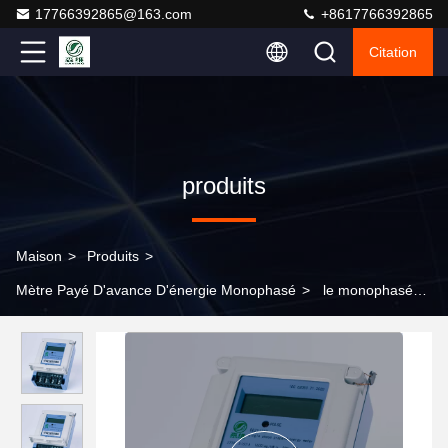
17766392865@163.com
+8617766392865
Citation
produits
Maison
>
Produits
>
Mètre Payé D'avance D'énergie Monophasé
>
le monophasé
50Hz a payé d'avance le mètre intelligent du mètre 5VA d'énergie
pour payer d'avance la puissance 0.8kg